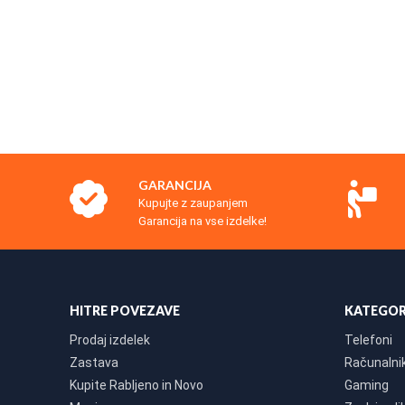
GARANCIJA
Kupujte z zaupanjem
Garancija na vse izdelke!
HITRE POVEZAVE
KATEGOR
Prodaj izdelek
Telefoni
Zastava
Računalniki
Kupite Rabljeno in Novo
Gaming