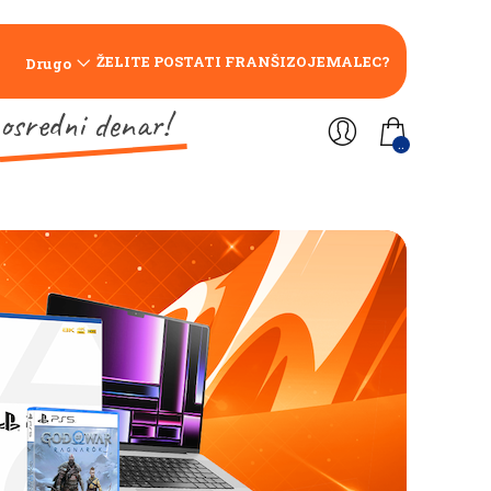
ŽELITE POSTATI FRANŠIZOJEMALEC?
Drugo
osredni denar!
..