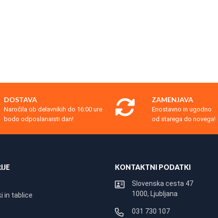
DOSTAVA
ZAMENJAVA
Naročila ob delavnikih do 16:00 ure
Enostavno in ugodno
bodo odposlanaisti dan!
od starega do novega!
IJE
KONTAKTNI PODATKI
Slovenska cesta 47
1000, Ljubljana
 in tablice
031 730 107