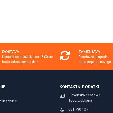
DOSTAVA
ZAMENJAVA
Naročila ob delavnikih do 16:00 ure
Enostavno in ugodno
bodo odposlanaisti dan!
od starega do novega!
IJE
KONTAKTNI PODATKI
Slovenska cesta 47
1000, Ljubljana
 in tablice
031 730 107