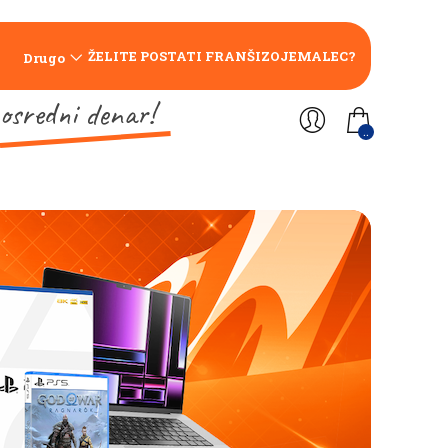
ŽELITE POSTATI FRANŠIZOJEMALEC?
Drugo
osredni denar!
..