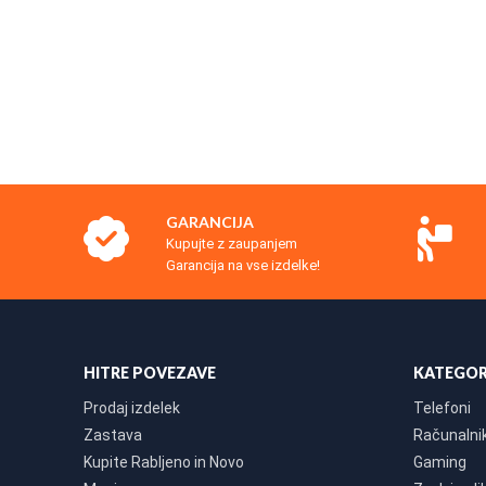
GARANCIJA
Kupujte z zaupanjem
Garancija na vse izdelke!
HITRE POVEZAVE
KATEGOR
Prodaj izdelek
Telefoni
Zastava
Računalniki
Kupite Rabljeno in Novo
Gaming