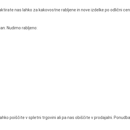
ktirate nas lahko za kakovostne rabljene in nove izdelke po odlični ceni
dan. Nudimo rabljeno:
ahko poiščite v spletni trgovini ali pa nas obiščite v prodajalni. Ponud