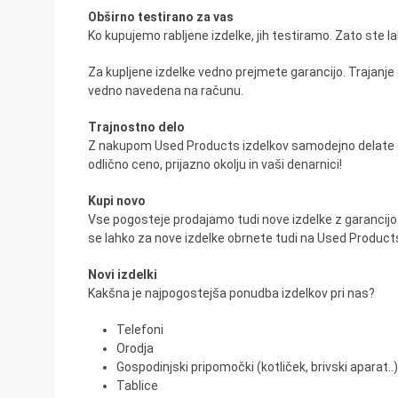
Obširno testirano za vas
Ko kupujemo rabljene izdelke, jih testiramo. Zato ste la
Za kupljene izdelke vedno prejmete garancijo. Trajanje g
vedno navedena na računu.
Trajnostno delo
Z nakupom Used Products izdelkov samodejno delate dob
odlično ceno, prijazno okolju in vaši denarnici!
Kupi novo
Vse pogosteje prodajamo tudi nove izdelke z garancijo. 
se lahko za nove izdelke obrnete tudi na Used Products. 
Novi izdelki
Kakšna je najpogostejša ponudba izdelkov pri nas?
Telefoni
Orodja
Gospodinjski pripomočki (kotliček, brivski aparat..)
Tablice