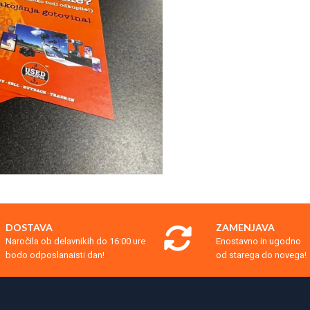
DOSTAVA
ZAMENJAVA
Naročila ob delavnikih do 16:00 ure
Enostavno in ugodno
bodo odposlanaisti dan!
od starega do novega!