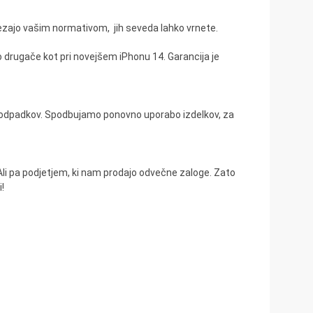
strezajo vašim normativom, jih seveda lahko vrnete.
to drugače kot pri novejšem iPhonu 14. Garancija je
i odpadkov. Spodbujamo ponovno uporabo izdelkov, za
 Ali pa podjetjem, ki nam prodajo odvečne zaloge. Zato
!