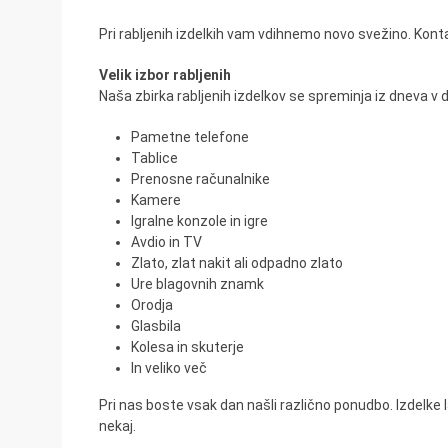
Pri rabljenih izdelkih vam vdihnemo novo svežino. Konta
Velik izbor rabljenih
Naša zbirka rabljenih izdelkov se spreminja iz dneva v 
Pametne telefone
Tablice
Prenosne računalnike
Kamere
Igralne konzole in igre
Avdio in TV
Zlato, zlat nakit ali odpadno zlato
Ure blagovnih znamk
Orodja
Glasbila
Kolesa in skuterje
In veliko več
Pri nas boste vsak dan našli različno ponudbo. Izdelke l
nekaj.