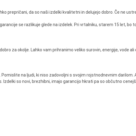
hko prepričani, da so naši izdelki kvalitetni in delujejo dobro. Če ne u
arancije se razlikuje glede na izdelek. Pri vrtalniku, starem 15 let, bo 
ro za okolje. Lahko vam prihranimo veliko surovin, energije, vode al
Pomislite na ljudi, ki niso zadovoljni s svojim rojstnodnevnim darilom.
Izdelki so novi, brezhibni, imajo garancijo hkrati pa so občutno cenejši