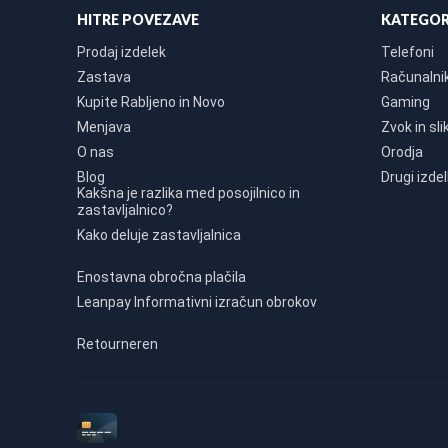
HITRE POVEZAVE
KATEGOR
Prodaj izdelek
Telefoni
Zastava
Računalniki
Kupite Rabljeno in Novo
Gaming
Menjava
Zvok in sli
O nas
Orodja
Blog
Drugi izdel
Kakšna je razlika med posojilnico in
zastavljalnico?
Kako deluje zastavljalnica
Enostavna obročna plačila
Leanpay Informativni izračun obrokov
Retourneren