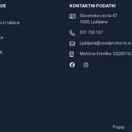
IJE
KONTAKTNI PODATKI
Slovenska cesta 47
1000, Ljubljana
 in tablice
031 730 107
ka
Ljubljana@usedproducts.si
ki
Matična številka: Si228516
Pogoji