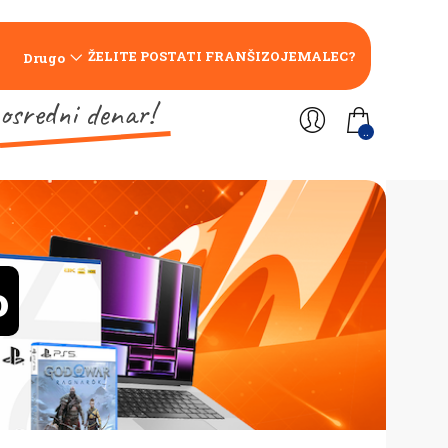
ŽELITE POSTATI FRANŠIZOJEMALEC?
Drugo
osredni denar!
..
o