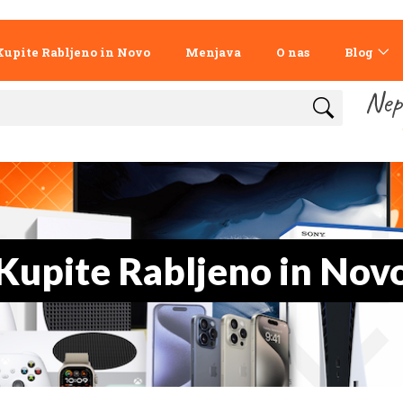
Kupite Rabljeno in Novo
Menjava
O nas
Blog
Nep
Kupite Rabljeno in Nov