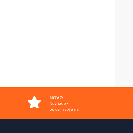
NOVO
Novi izdelki
po ceni rabljenih!