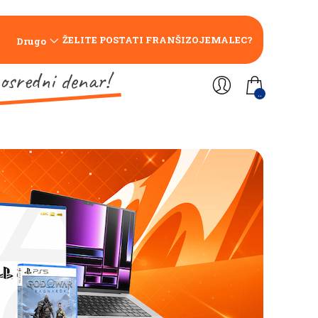
ŽELITE POSTATI FRANŠIZOJEMALEC?
Drugo
osredni denar!
..