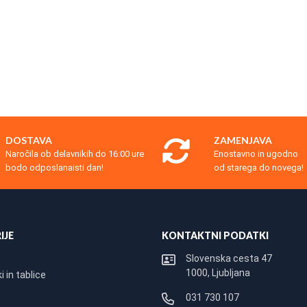
DOSTAVA
ZAMENJAVA
Naročila ob delavnikih do 16:00 ure
Enostavno in ugodno
bodo odposlanaisti dan!
od starega do novega!
IJE
KONTAKTNI PODATKI
Slovenska cesta 47
1000, Ljubljana
 in tablice
031 730 107