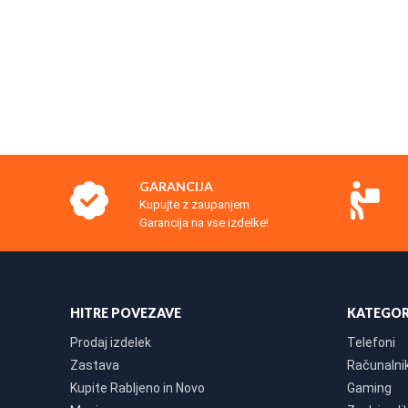
GARANCIJA
Kupujte z zaupanjem
Garancija na vse izdelke!
HITRE POVEZAVE
KATEGOR
Prodaj izdelek
Telefoni
Zastava
Računalniki
Kupite Rabljeno in Novo
Gaming