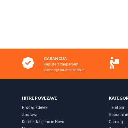
GARANCIJA
Kupujte z zaupanjem
Garancija na vse izdelke!
HITRE POVEZAVE
KATEGOR
Prodaj izdelek
Telefoni
Zastava
Računalniki
Kupite Rabljeno in Novo
Gaming