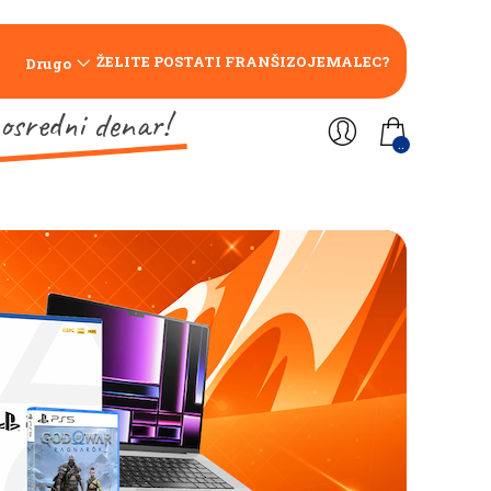
ŽELITE POSTATI FRANŠIZOJEMALEC?
Drugo
osredni denar!
..