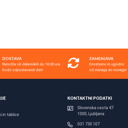
DOSTAVA
ZAMENJAVA
Naročila ob delavnikih do 16:00 ure
Enostavno in ugodno
bodo odposlanaisti dan!
od starega do novega!
IJE
KONTAKTNI PODATKI
Slovenska cesta 47
1000, Ljubljana
 in tablice
031 730 107