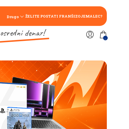
ŽELITE POSTATI FRANŠIZOJEMALEC?
Drugo
osredni denar!
..