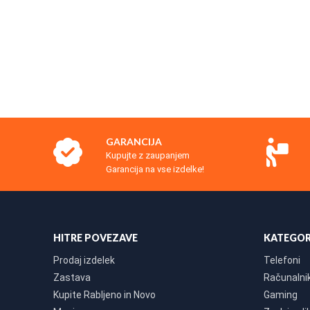
GARANCIJA
Kupujte z zaupanjem
Garancija na vse izdelke!
HITRE POVEZAVE
KATEGOR
Prodaj izdelek
Telefoni
Zastava
Računalniki
Kupite Rabljeno in Novo
Gaming