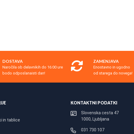
DOSTAVA
ZAMENJAVA
Naročila ob delavnikih do 16:00 ure
Enostavno in ugodno
bodo odposlanaisti dan!
od starega do novega!
IJE
KONTAKTNI PODATKI
Slovenska cesta 47
1000, Ljubljana
 in tablice
031 730 107