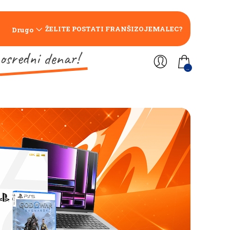
ŽELITE POSTATI FRANŠIZOJEMALEC?
Drugo
osredni denar!
..