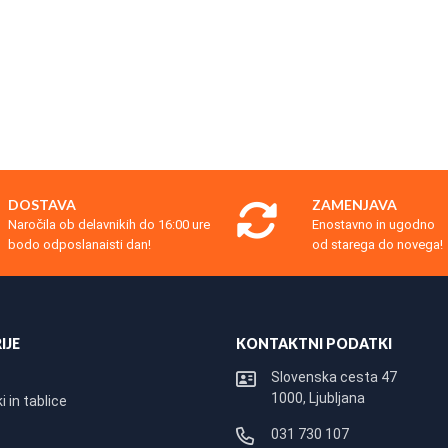
DOSTAVA
ZAMENJAVA
Naročila ob delavnikih do 16:00 ure
Enostavno in ugodno
bodo odposlanaisti dan!
od starega do novega!
IJE
KONTAKTNI PODATKI
Slovenska cesta 47
1000, Ljubljana
 in tablice
031 730 107