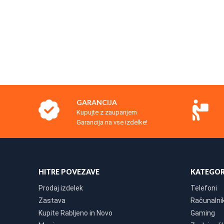
GARANCIJA
Kupujte z zaupanjem
Garancija na vse izdelke!
HITRE POVEZAVE
KATEGOR
Prodaj izdelek
Telefoni
Zastava
Računalniki
Kupite Rabljeno in Novo
Gaming