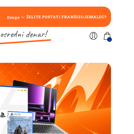
ŽELITE POSTATI FRANŠIZOJEMALEC?
Drugo
osredni denar!
..