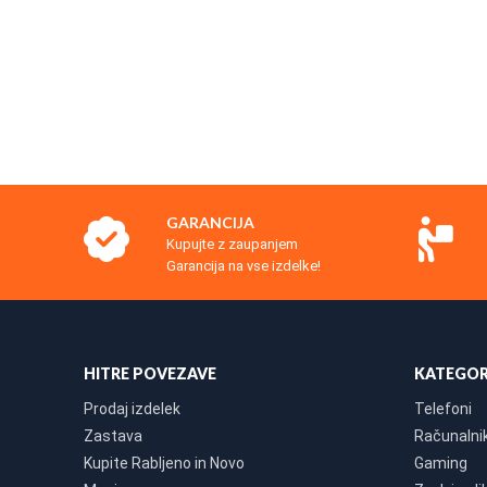
GARANCIJA
Kupujte z zaupanjem
Garancija na vse izdelke!
HITRE POVEZAVE
KATEGOR
Prodaj izdelek
Telefoni
Zastava
Računalniki
Kupite Rabljeno in Novo
Gaming