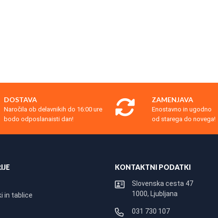
DOSTAVA
ZAMENJAVA
Naročila ob delavnikih do 16:00 ure
Enostavno in ugodno
bodo odposlanaisti dan!
od starega do novega!
IJE
KONTAKTNI PODATKI
Slovenska cesta 47
1000, Ljubljana
 in tablice
031 730 107