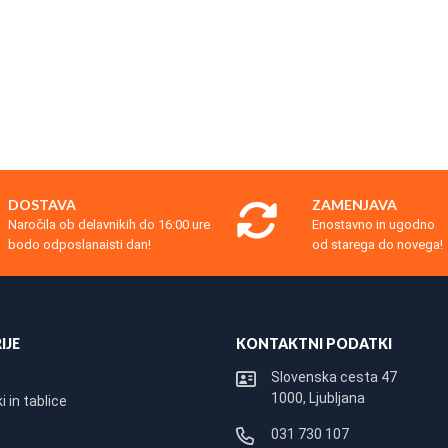
DOSTAVA
ZAMENJAVA
Naročila ob delavnikih do 16:00 ure
Enostavno in ugodno
bodo odposlanaisti dan!
od starega do novega!
IJE
KONTAKTNI PODATKI
Slovenska cesta 47
1000, Ljubljana
 in tablice
031 730 107