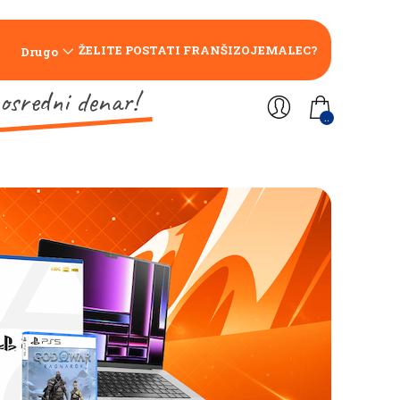
ŽELITE POSTATI FRANŠIZOJEMALEC?
Drugo
osredni denar!
..