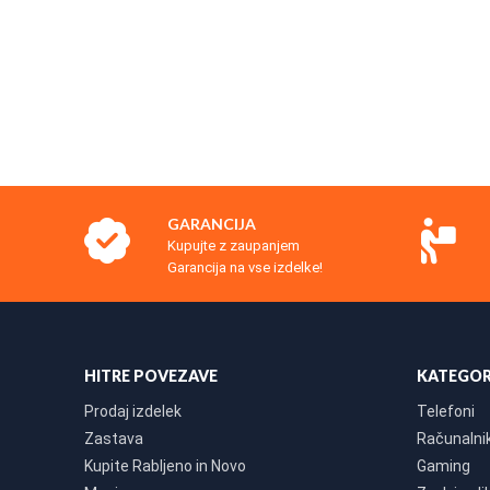
GARANCIJA
Kupujte z zaupanjem
Garancija na vse izdelke!
HITRE POVEZAVE
KATEGOR
Prodaj izdelek
Telefoni
Zastava
Računalniki
Kupite Rabljeno in Novo
Gaming