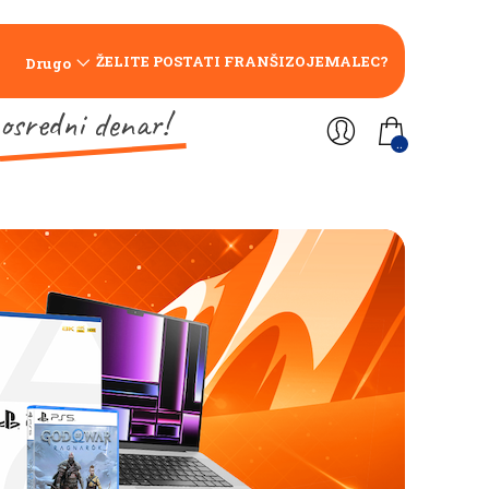
ŽELITE POSTATI FRANŠIZOJEMALEC?
Drugo
osredni denar!
..