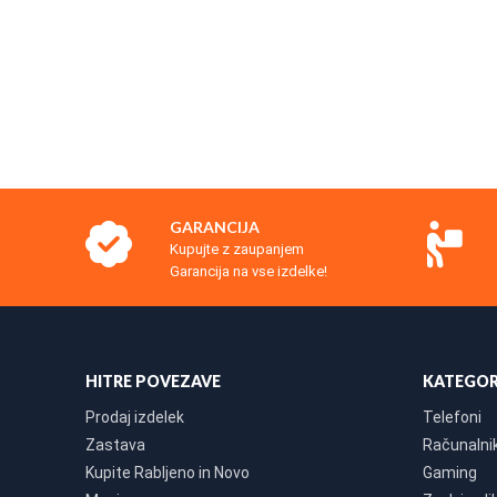
GARANCIJA
Kupujte z zaupanjem
Garancija na vse izdelke!
HITRE POVEZAVE
KATEGOR
Prodaj izdelek
Telefoni
Zastava
Računalniki
Kupite Rabljeno in Novo
Gaming