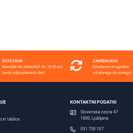
DOSTAVA
ZAMENJAVA
Naročila ob delavnikih do 16:00 ure
Enostavno in ugodno
bodo odposlanaisti dan!
od starega do novega!
IJE
KONTAKTNI PODATKI
Slovenska cesta 47
1000, Ljubljana
 in tablice
031 730 107